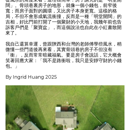
闊」。骨頭巷裏房子的地形，就像一個小錢包，前窄後
寬；而房子面對的圓環，又比房子本身更寬。這樣的格
局，不但不會形成氣流衝撞，反而是一種「明堂開闊」的
吉相，好比門前打開了一個聚財的小天地，我幾年前也告
訴客戶們是「聚寶盆」，而這個說法也自此在小紅書散開
來了。
我自己還算幸運，曾跟陝西和台灣的老師傅學些風水，稍
微懂一些門道後再來看，其實骨頭巷的房子不但沒有
「衝」，反而常常暗藏福氣。要是房子會說話，它大概會
笑著回應大家：「我不是路衝啦，我只是安靜守財的小錢
包。」
By Ingrid Huang 2025