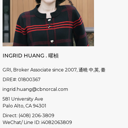
INGRID HUANG . 曜楨
GRI, Broker Associate since 2007, 通曉 中,英, 臺
DRE#
:
01800367
ingrid.huang@cbnorcal.com
581 University Ave
Palo Alto, CA 94301
Direct: (408) 206-3809
WeChat/ Line ID: i4082063809