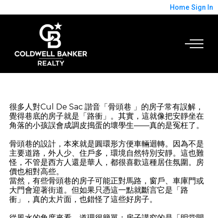
Home
Sign In
很多人對Cul De Sac 諧音「骨頭巷 」的房子常有誤解，
覺得巷底的房子就是「路衝」。其實，這就像把安靜坐在
角落的小孩誤會成調皮搗蛋的壞學生——真的是冤枉了。
骨頭巷的設計，本來就是圓環形方便車輛迴轉。因為不是
主要道路，外人少、住戶多，環境自然特別安靜。這也難
怪，不管是西方人還是華人，都很喜歡這種居住氛圍。房
價也相對高些。
當然，有些骨頭巷的房子可能正對馬路，窗戶、車庫門或
大門會迎著街道。但如果只憑這一點就斷言它是「路
衝」，真的太片面，也錯怪了這些好房子。
從風水的角度來看，道理很簡單：房子講究的是「明堂開